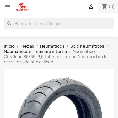
shopping_cart


(0)
search
Inicio
Piezas
Neumáticos
Solo neumáticos
Neumáticos sin cámara interna
Neumático
CityRoad 85/65-6,5 tubeless - neumático ancho de
carretera de alta calicad