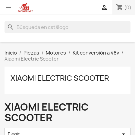
shopping_cart


(0)
search
Inicio
Piezas
Motores
Kit conversión a 48v
Xiaomi Electric Scooter
XIAOMI ELECTRIC SCOOTER
XIAOMI ELECTRIC
SCOOTER

Elegir