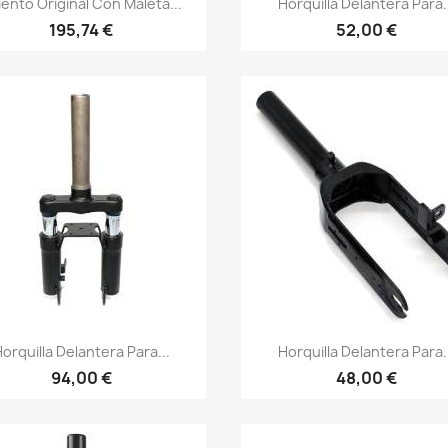
iento Original Con Maleta...
Horquilla Delantera Para.
195,74 €
52,00 €
Vista rápida
Vista rápida


orquilla Delantera Para...
Horquilla Delantera Para.
94,00 €
48,00 €