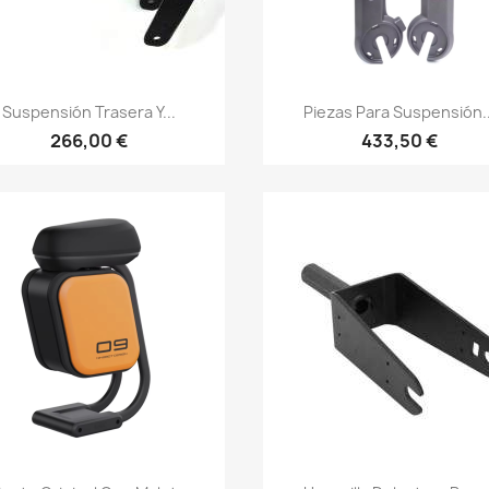
Vista rápida
Vista rápida


Suspensión Trasera Y...
Piezas Para Suspensión..
266,00 €
433,50 €
Vista rápida
Vista rápida

