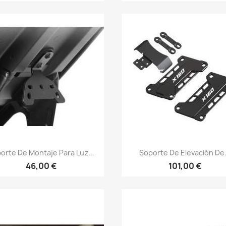
Vista rápida
Vista rápida


orte De Montaje Para Luz...
Soporte De Elevación De.
46,00 €
101,00 €