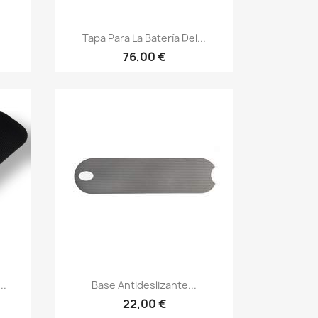
Vista rápida

Tapa Para La Batería Del...
76,00 €
Vista rápida

..
Base Antideslizante...
22,00 €