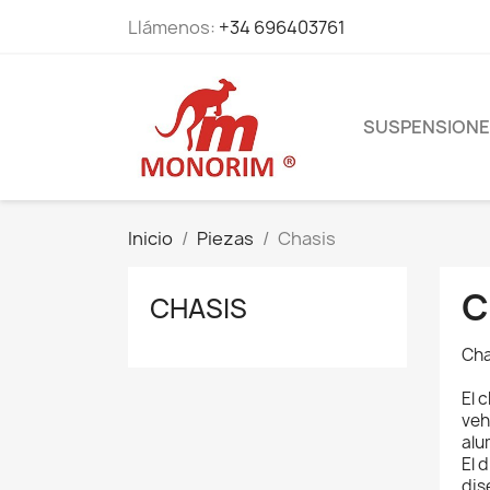
Llámenos:
+34 696403761
SUSPENSION
Inicio
Piezas
Chasis
C
CHASIS
Cha
El 
veh
alu
El 
dis