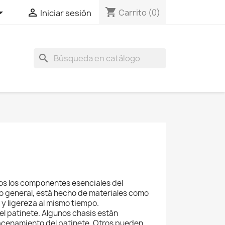
shopping_cart


Carrito
(0)
Iniciar sesión
search
odos los componentes esenciales del
r lo general, está hecho de materiales como
 y ligereza al mismo tiempo.
del patinete. Algunos chasis están
lmacenamiento del patinete. Otros pueden