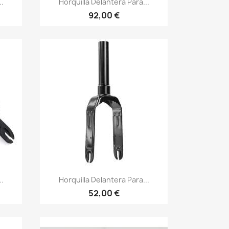
..
Horquilla Delantera Para...
92,00 €
Vista rápida

..
Horquilla Delantera Para...
52,00 €