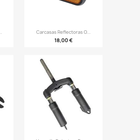
Vista rápida

.
Carcasas Reflectoras O...
18,00 €
Vista rápida
