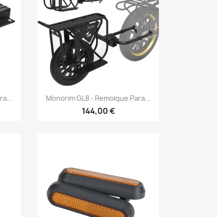
Vista rápida

a...
Monorim GL8 - Remolque Para...
144,00 €