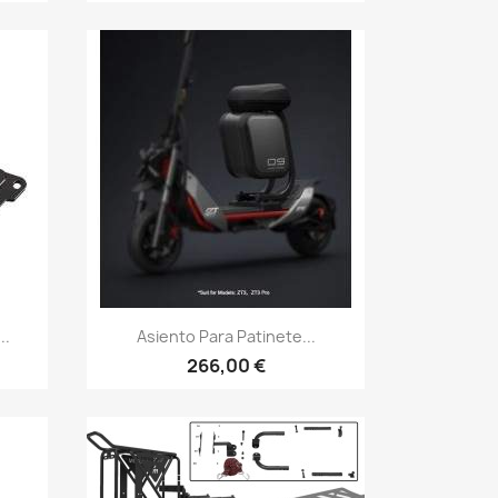
Vista rápida

..
Asiento Para Patinete...
266,00 €