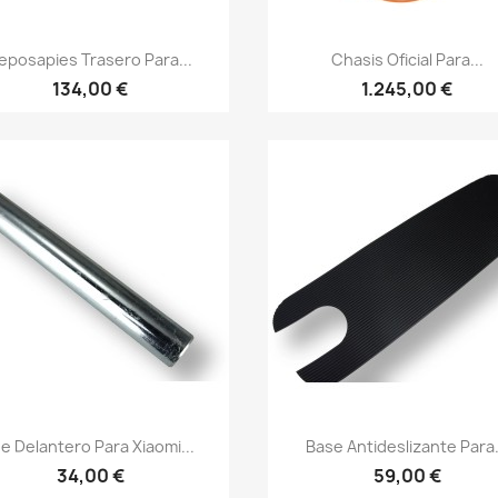
Vista rápida
Vista rápida


eposapies Trasero Para...
Chasis Oficial Para...
134,00 €
1.245,00 €
Vista rápida
Vista rápida


je Delantero Para Xiaomi...
Base Antideslizante Para.
34,00 €
59,00 €