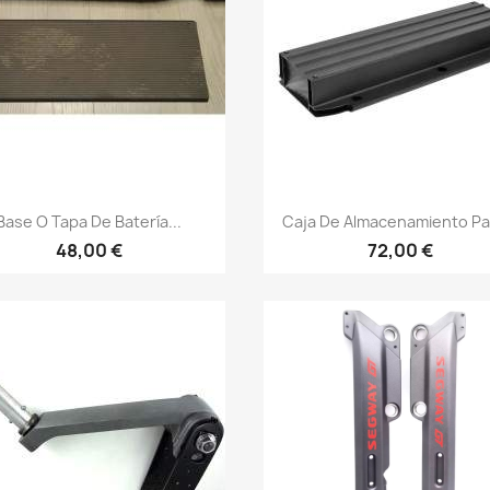
Vista rápida
Vista rápida


Base O Tapa De Batería...
Caja De Almacenamiento Par
48,00 €
72,00 €