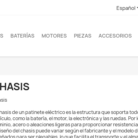
Español
ES
BATERÍAS
MOTORES
PIEZAS
ACCESORIOS
HASIS
sis
chasis de un patinete eléctrico es la estructura que soporta t
ículo, como la batería, el motor, la electrónica y las ruedas. Po
minio, acero o aleaciones ligeras para proporcionar resistencia
diseño del chasis puede variar según el fabricante y el modelo 
eñados para ser plegables, lo que facilita el transporte y el a