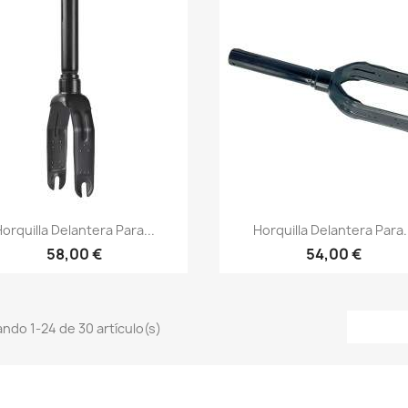
Vista rápida
Vista rápida


orquilla Delantera Para...
Horquilla Delantera Para.
58,00 €
54,00 €
ndo 1-24 de 30 artículo(s)