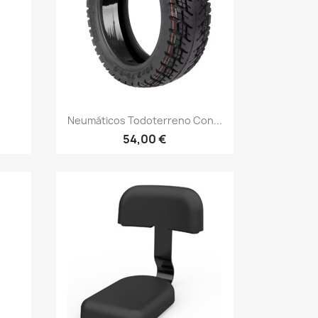
Vista rápida

Neumáticos Todoterreno Con...
54,00 €