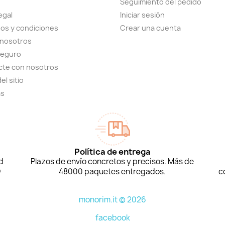
Seguimiento del pedido
egal
Iniciar sesión
os y condiciones
Crear una cuenta
 nosotros
seguro
cte con nosotros
el sitio
as
Política de entrega
d
Plazos de envío concretos y precisos. Más de
D
48000 paquetes entregados.
c
monorim.it © 2026
facebook