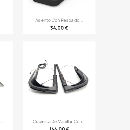
Vista rápida

Asiento Con Respaldo...
34,00 €
Vista rápida

..
Cubierta De Manillar Con...
144,00 €