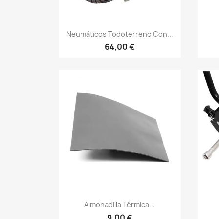
Vista rápida

Neumáticos Todoterreno Con...
64,00 €
Vista rápida

Almohadilla Térmica...
9,00 €