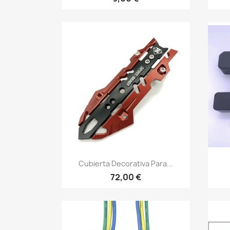
Vista rápida

Cubierta Decorativa Para...
72,00 €