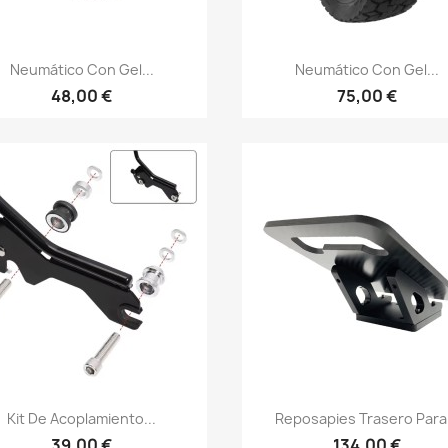
Vista rápida
Vista rápida


Neumático Con Gel...
Neumático Con Gel...
48,00 €
75,00 €
Vista rápida
Vista rápida


Kit De Acoplamiento...
Reposapies Trasero Para.
39,00 €
134,00 €