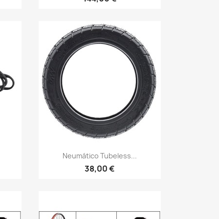
Vista rápida

Neumático Tubeless...
38,00 €