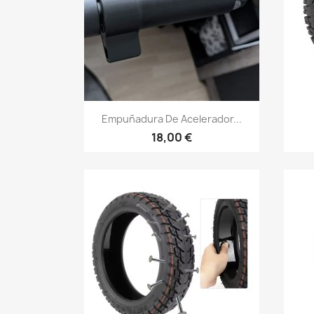
Vista rápida

Empuñadura De Acelerador...
18,00 €