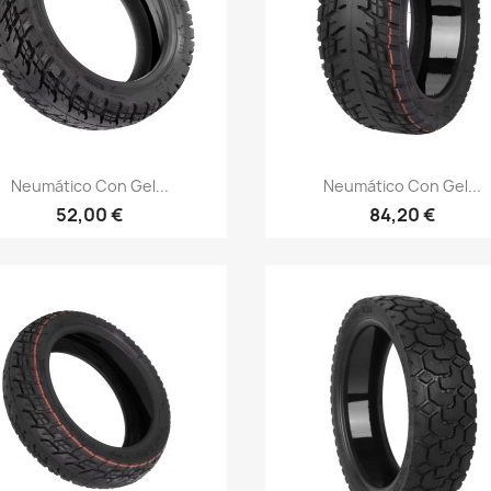
Vista rápida
Vista rápida


Neumático Con Gel...
Neumático Con Gel...
52,00 €
84,20 €