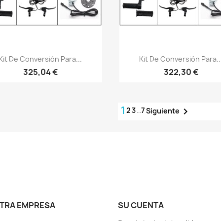
Vista rápida
Vista rápida


Kit De Conversión Para...
Kit De Conversión Para..
325,04 €
322,30 €
1
2
3
…
7

Siguiente
TRA EMPRESA
SU CUENTA