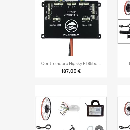
Vista rápida

Controladora Flipsky FT85bd...
187,00 €