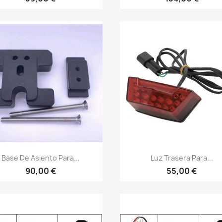
Vista rápida
Vista rápida


Base De Asiento Para...
Luz Trasera Para...
90,00 €
55,00 €