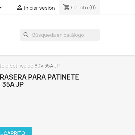
shopping_cart


Carrito
(0)
Iniciar sesión
search
te eléctrico de 60V 35A JP
ASERA PARA PATINETE
 35A JP
AL CARRITO