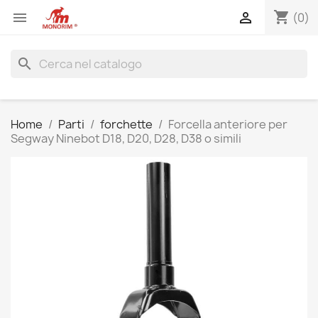
shopping_cart


(0)
search
Home
Parti
forchette
Forcella anteriore per
Segway Ninebot D18, D20, D28, D38 o simili