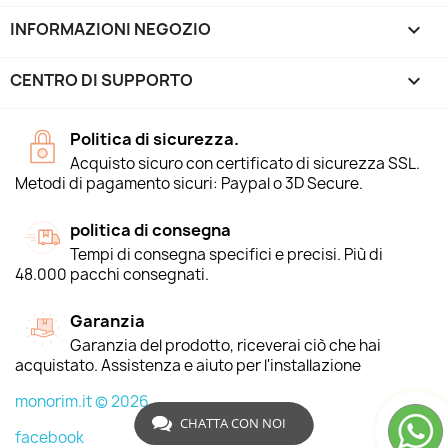
INFORMAZIONI NEGOZIO
keyboard_arrow_down
CENTRO DI SUPPORTO

Politica di sicurezza.
Acquisto sicuro con certificato di sicurezza SSL.
Metodi di pagamento sicuri: Paypal o 3D Secure.
politica di consegna
Tempi di consegna specifici e precisi. Più di
48.000 pacchi consegnati.
Garanzia
Garanzia del prodotto, riceverai ciò che hai
acquistato. Assistenza e aiuto per l'installazione
monorim.it © 2026
CHATTA CON NOI
facebook