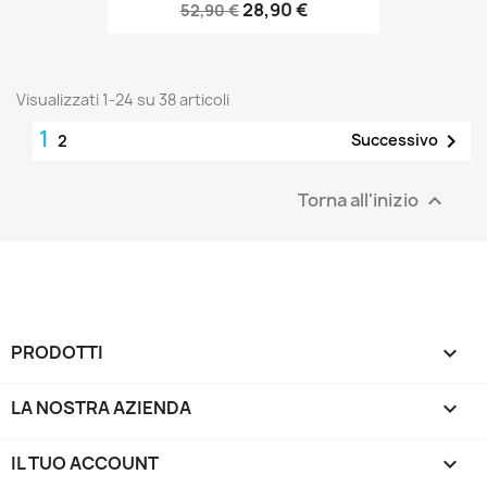
28,90 €
52,90 €
Visualizzati 1-24 su 38 articoli
1

Successivo
2
Torna all'inizio

PRODOTTI

LA NOSTRA AZIENDA

IL TUO ACCOUNT
