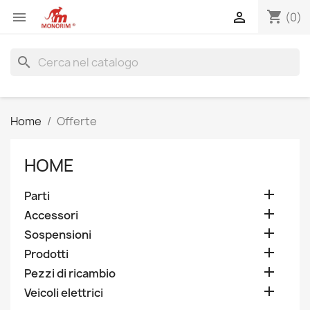
shopping_cart


(0)
search
Home
Offerte
HOME

Parti

Accessori

Sospensioni

Prodotti

Pezzi di ricambio

Veicoli elettrici