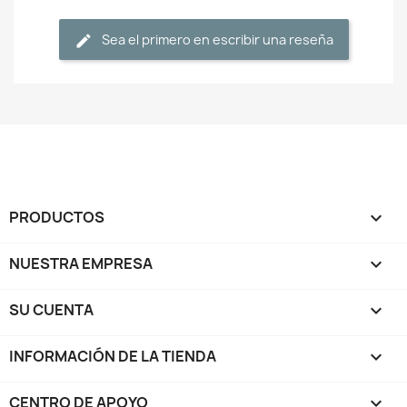
Sea el primero en escribir una reseña
PRODUCTOS

NUESTRA EMPRESA

SU CUENTA

INFORMACIÓN DE LA TIENDA
keyboard_arrow_down
CENTRO DE APOYO
