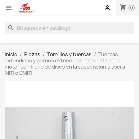
shopping_cart


(0)
search
Inicio
Piezas
Tornillos y tuercas
Tuercas
extendidas y pernos extendidos para instalar el
motor con freno de disco en la suspensión trasera
MR1 o DMR1