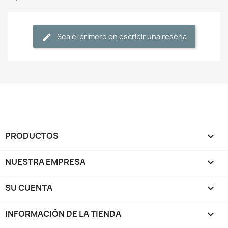
Sea el primero en escribir una reseña
PRODUCTOS

NUESTRA EMPRESA

SU CUENTA

INFORMACIÓN DE LA TIENDA
keyboard_arrow_down