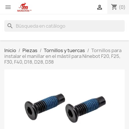
shopping_cart


(0)
search
Inicio
Piezas
Tornillos y tuercas
Tornillos para
instalar el manillar en el mástil para Ninebot F20, F25,
F30, F40, D18, D28, D38