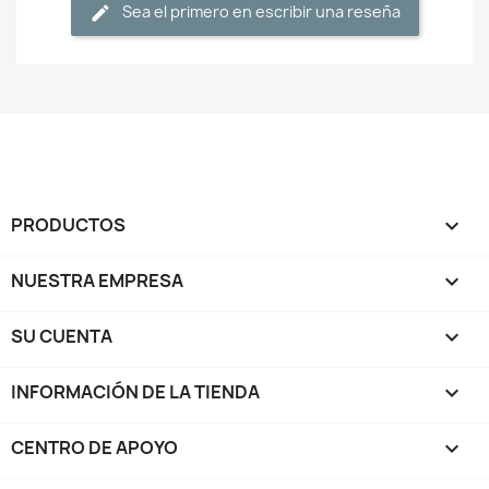
Sea el primero en escribir una reseña
PRODUCTOS

NUESTRA EMPRESA

SU CUENTA

INFORMACIÓN DE LA TIENDA
keyboard_arrow_down
CENTRO DE APOYO
