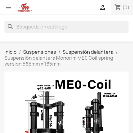
shopping_cart


(0)
search
Inicio
Suspensiones
Suspensión delantera
Suspensión delantera Monorim ME0 Coil spring
version 565mm x 165mm