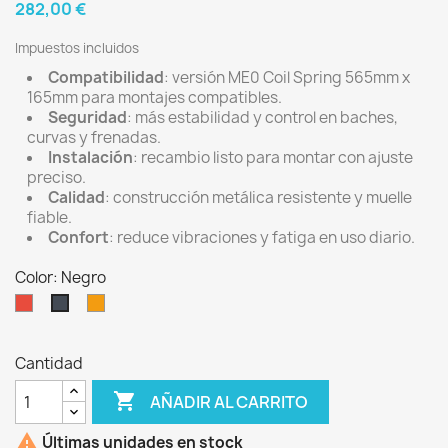
282,00 €
Impuestos incluidos
Compatibilidad
: versión ME0 Coil Spring 565mm x
165mm para montajes compatibles.
Seguridad
: más estabilidad y control en baches,
curvas y frenadas.
Instalación
: recambio listo para montar con ajuste
preciso.
Calidad
: construcción metálica resistente y muelle
fiable.
Confort
: reduce vibraciones y fatiga en uso diario.
Color: Negro
Rojo
Naranja
Negro
Cantidad

AÑADIR AL CARRITO

Últimas unidades en stock