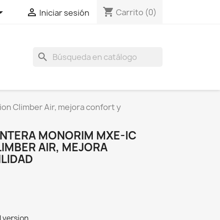
shopping_cart


Carrito
(0)
Iniciar sesión
search
n Climber Air, mejora confort y
NTERA MONORIM MXE-IC
IMBER AIR, MEJORA
ILIDAD
 version