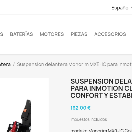
Español
ES
BATERÍAS
MOTORES
PIEZAS
ACCESORIOS
ntera
Suspension delantera Monorim MXE-IC para Inmotio
SUSPENSION DELA
PARA INMOTION CL
CONFORT Y ESTAB
162,00 €
Impuestos incluidos
modelo: Monorim MX0-IC Coil