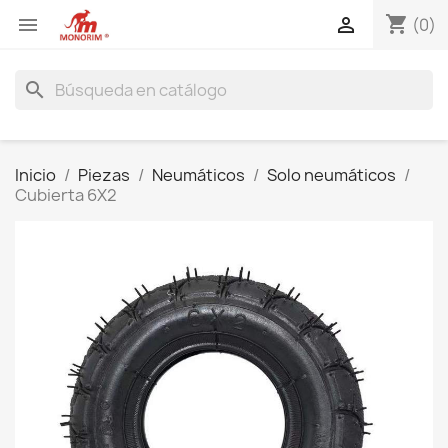
shopping_cart


(0)
search
Inicio
Piezas
Neumáticos
Solo neumáticos
Cubierta 6X2