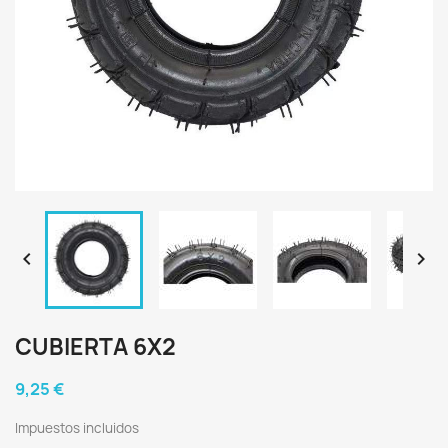


CUBIERTA 6X2
9,25 €
Impuestos incluidos