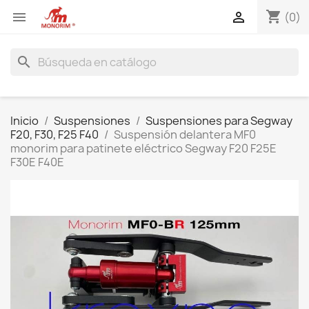
shopping_cart


(0)
search
Inicio
Suspensiones
Suspensiones para Segway
F20, F30, F25 F40
Suspensión delantera MF0
monorim para patinete eléctrico Segway F20 F25E
F30E F40E