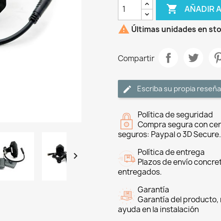

AÑADIR 

Últimas unidades en st
Compartir
Escriba su propia reseña
Política de seguridad
Compra segura con cer
seguros: Paypal o 3D Secure.
Política de entrega

Plazos de envío concre
entregados.
Garantía
Garantía del producto, 
ayuda en la instalación