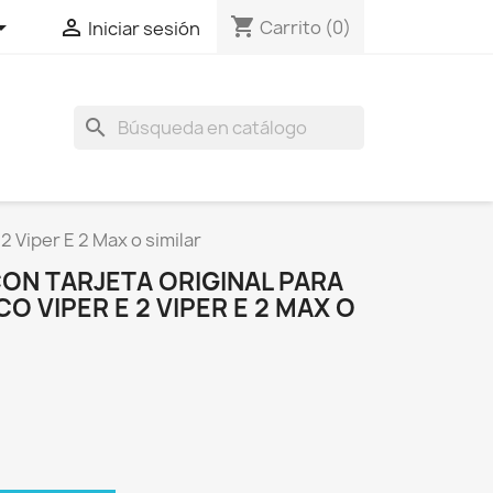
shopping_cart


Carrito
(0)
Iniciar sesión
search
2 Viper E 2 Max o similar
ON TARJETA ORIGINAL PARA
O VIPER E 2 VIPER E 2 MAX O