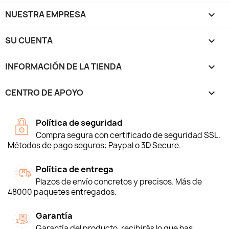
NUESTRA EMPRESA

SU CUENTA

INFORMACIÓN DE LA TIENDA
keyboard_arrow_down
CENTRO DE APOYO

Política de seguridad
Compra segura con certificado de seguridad SSL.
Métodos de pago seguros: Paypal o 3D Secure.
Política de entrega
Plazos de envío concretos y precisos. Más de
48000 paquetes entregados.
Garantía
Garantía del producto, recibirás lo que has