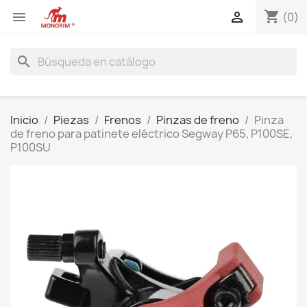
shopping_cart


(0)
search
Inicio
Piezas
Frenos
Pinzas de freno
Pinza
de freno para patinete eléctrico Segway P65, P100SE,
P100SU