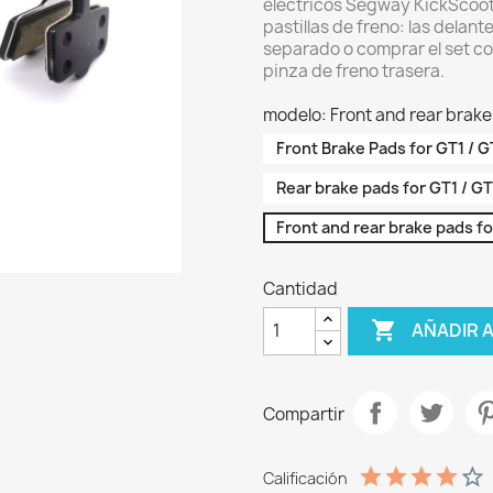
eléctricos Segway KickScoote
pastillas de freno: las delan
separado o comprar el set co
pinza de freno trasera.
modelo: Front and rear brake
Front Brake Pads for GT1 / G
Rear brake pads for GT1 / GT
Front and rear brake pads fo
Cantidad

AÑADIR 
Compartir
Calificación