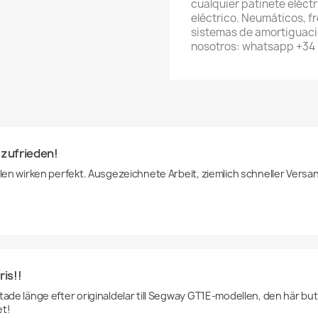
cualquier patinete eléctri
eléctrico. Neumáticos, f
sistemas de amortiguaci
nosotros: whatsapp +3
 zufrieden!
illen wirken perfekt. Ausgezeichnete Arbeit, ziemlich schneller Versa
ris!!
tade länge efter originaldelar till Segway GT1E-modellen, den här butike