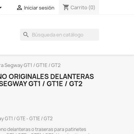
shopping_cart


Carrito
(0)
Iniciar sesión
search
ara Segway GT1 / GT1E / GT2
ENO ORIGINALES DELANTERAS
SEGWAY GT1 / GT1E / GT2
ay GT1 / GTE - GT1E / GT2
reno delanteras o traseras para patinetes