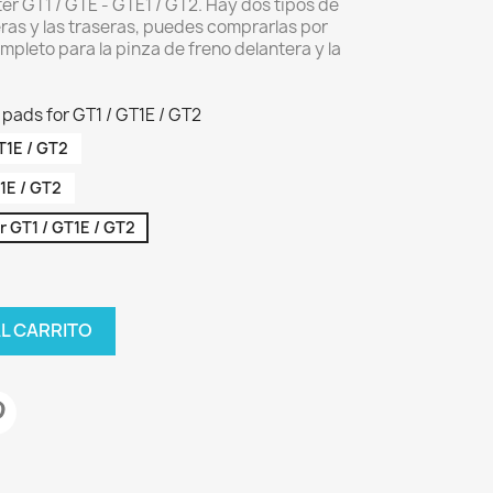
r GT1 / GTE - GTE1 / GT2. Hay dos tipos de
teras y las traseras, puedes comprarlas por
mpleto para la pinza de freno delantera y la
 pads for GT1 / GT1E / GT2
T1E / GT2
1E / GT2
r GT1 / GT1E / GT2
AL CARRITO