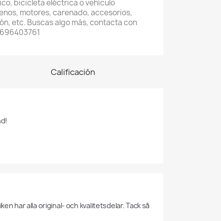
co, bicicleta eléctrica o vehículo
renos, motores, carenado, accesorios,
ón, etc. Buscas algo más, contacta con
4 696403761
Calificación
nd!
n har alla original- och kvalitetsdelar. Tack så 