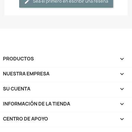
Sea el primero en escribir una reseña
PRODUCTOS

NUESTRA EMPRESA

SU CUENTA

INFORMACIÓN DE LA TIENDA
keyboard_arrow_down
CENTRO DE APOYO
