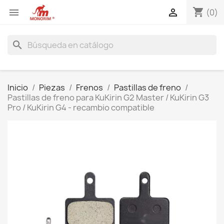
shopping_cart


(0)
search
Inicio
Piezas
Frenos
Pastillas de freno
Pastillas de freno para KuKirin G2 Master / KuKirin G3
Pro / KuKirin G4 - recambio compatible