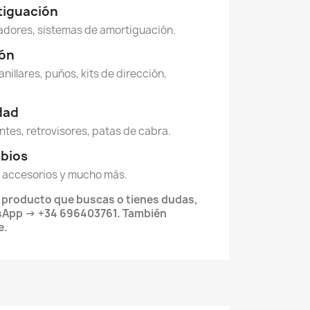
tiguación
dores, sistemas de amortiguación.
ión
anillares, puños, kits de dirección,
idad
ntes, retrovisores, patas de cabra.
mbios
 accesorios y mucho más.
l producto que buscas o tienes dudas,
App -> +34 696403761. También
e.