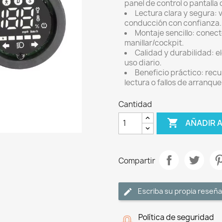
panel de control o pantalla
Lectura clara y segura: v
conducción con confianza.
Montaje sencillo: conecto
manillar/cockpit.
Calidad y durabilidad: el
uso diario.
Beneficio práctico: recup
lectura o fallos de arranque
Cantidad

AÑADIR 
Compartir
Escriba su propia reseña
Política de seguridad