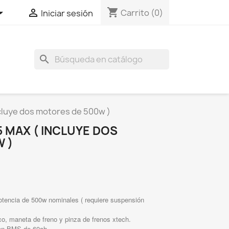
shopping_cart


Carrito
(0)
Iniciar sesión
search
cluye dos motores de 500w )
 MAX ( INCLUYE DOS
 )
tencia de 500w nominales ( requiere suspensión
co, maneta de freno y pinza de frenos xtech.
con BMS de 60ah