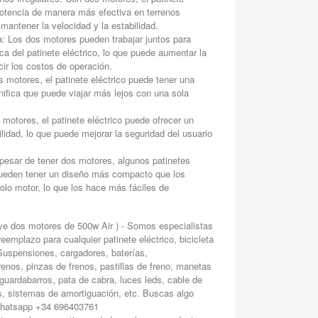
a potencia de manera más efectiva en terrenos
e mantener la velocidad y la estabilidad.
ca: Los dos motores pueden trabajar juntos para
ica del patinete eléctrico, lo que puede aumentar la
cir los costos de operación.
motores, el patinete eléctrico puede tener una
ifica que puede viajar más lejos con una sola
motores, el patinete eléctrico puede ofrecer un
lidad, lo que puede mejorar la seguridad del usuario
esar de tener dos motores, algunos patinetes
pueden tener un diseño más compacto que los
solo motor, lo que los hace más fáciles de
e dos motores de 500w Air ) - Somos especialistas
eemplazo para cualquier patinete eléctrico, bicicleta
. Suspensiones, cargadores, baterías,
enos, pinzas de frenos, pastillas de freno, manetas
guardabarros, pata de cabra, luces leds, cable de
s, sistemas de amortiguación, etc. Buscas algo
 whatsapp +34 696403761