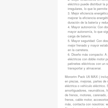
eléctrico puede distribuir l
irregulares, lo que le permit
Mejor eficiencia energéti
mejorar la eficiencia energét
duración de la batería y redu
Mayor autonomía: Con dos 
mayor autonomía, lo que sign
carga de batería.
Mayor seguridad: Con dos 
mejor frenado y mayor estabi
en la carretera.
Diseño más compacto: A p
eléctricos con doble motor 
patinetes eléctricos con un 
transportar y almacenar.
Monorim Pack U5 MAX ( incluy
en piezas, mejoras, partes de r
eléctrica o vehículo eléctrico
amortiguadores, neumáticos, fr
de frenos, motores, carenado, 
frenos, cable motor, accesorio
más, contacta con nosotros: