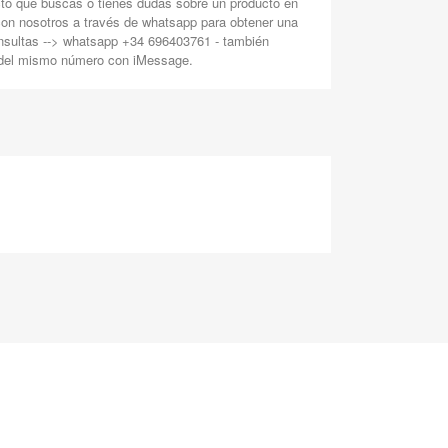
cto que buscas o tienes dudas sobre un producto en
con nosotros a través de whatsapp para obtener una
nsultas --> whatsapp +34 696403761 - también
 del mismo número con iMessage.