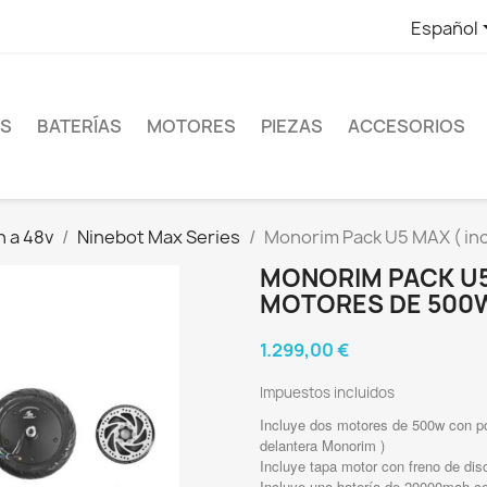
Español
ES
BATERÍAS
MOTORES
PIEZAS
ACCESORIOS
n a 48v
Ninebot Max Series
Monorim Pack U5 MAX ( in
MONORIM PACK U5
MOTORES DE 500W
1.299,00 €
Impuestos incluidos
Incluye dos motores de 500w con po
delantera Monorim )
Incluye tapa motor con freno de dis
Incluye una batería de 20000mah 