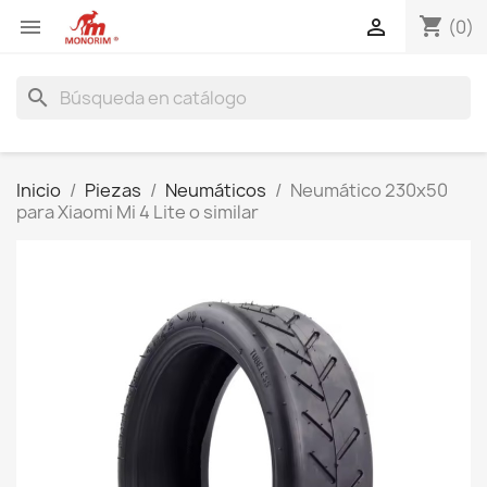
shopping_cart


(0)
search
Inicio
Piezas
Neumáticos
Neumático 230x50
para Xiaomi Mi 4 Lite o similar