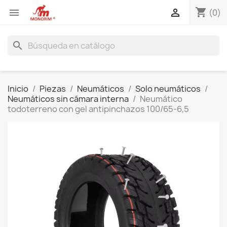
shopping_cart


(0)
search
Inicio
Piezas
Neumáticos
Solo neumáticos
Neumáticos sin cámara interna
Neumático
todoterreno con gel antipinchazos 100/65-6,5