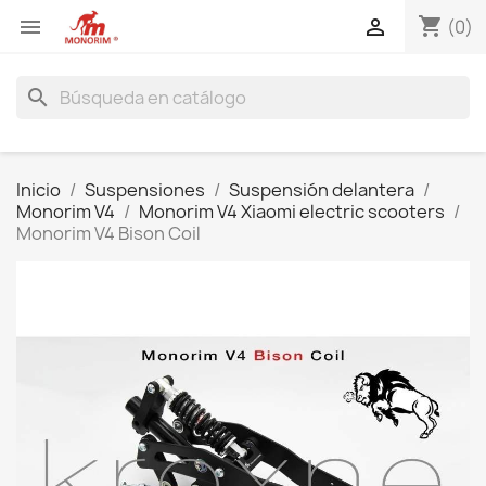
shopping_cart


(0)
search
Inicio
Suspensiones
Suspensión delantera
Monorim V4
Monorim V4 Xiaomi electric scooters
Monorim V4 Bison Coil