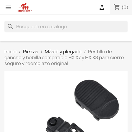
shopping_cart


(0)
search
Inicio
Piezas
Mástil y plegado
Pestillo de
gancho y hebilla compatible HX X7 y HX X8 para cierre
seguro y reemplazo original