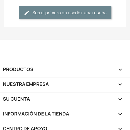
Sea el primero en escribir una reseña
PRODUCTOS

NUESTRA EMPRESA

SU CUENTA

INFORMACIÓN DE LA TIENDA
keyboard_arrow_down
CENTRO DE APOYO
