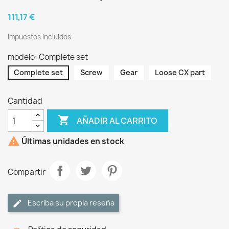
111,17 €
Impuestos incluidos
modelo: Complete set
Complete set
Screw
Gear
Loose CX part
Cantidad

AÑADIR AL CARRITO

Últimas unidades en stock
Compartir
Escriba su propia reseña