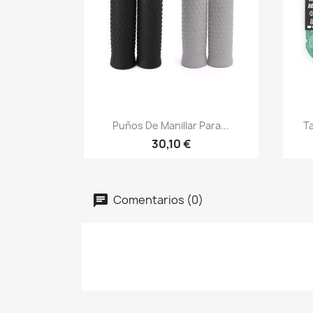
Vista rápida

Puños De Manillar Para...
Ta
30,10 €
Comentarios (0)