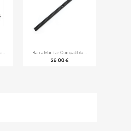
Vista rápida

...
Barra Manillar Compatible...
26,00 €