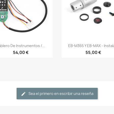
Vista rápida
Vista rápida


blero De Instrumentos /...
EB-M365 Y EB-MAX - Instala
54,00 €
55,00 €
Sea el primero en escribir una reseña