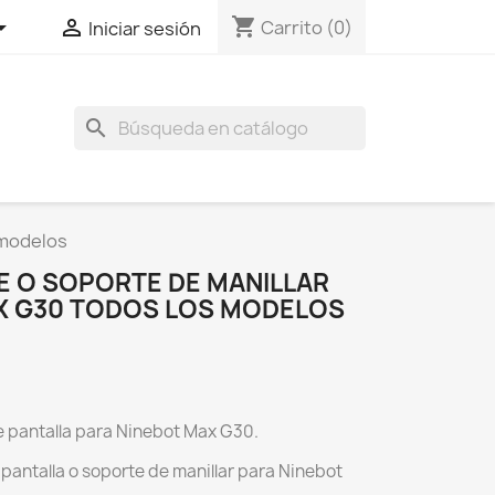
shopping_cart


Carrito
(0)
Iniciar sesión
search
 modelos
E O SOPORTE DE MANILLAR
X G30 TODOS LOS MODELOS
e pantalla para Ninebot Max G30.
pantalla o soporte de manillar para Ninebot