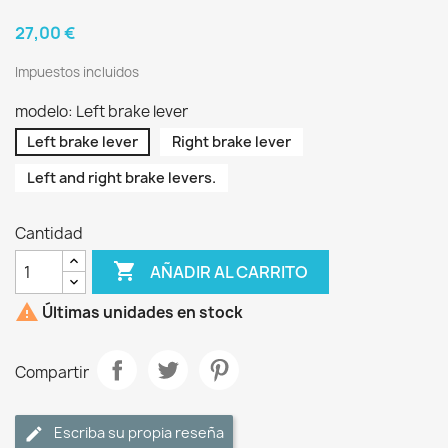
27,00 €
Impuestos incluidos
modelo: Left brake lever
Left brake lever
Right brake lever
Left and right brake levers.
Cantidad

AÑADIR AL CARRITO

Últimas unidades en stock
Compartir
Escriba su propia reseña