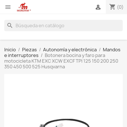
shopping_cart


(0)
search
Inicio
Piezas
Autonomía y electrónica
Mandos
e interruptores
Botonera bocina y faro para
motocicleta KTM EXC XCW EXCF TPI 125 150 200 250
350 450 500 525 Husqvarna