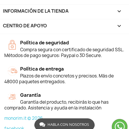
INFORMACIÓN DE LA TIENDA
keyboard_arrow_down
CENTRO DE APOYO

Política de seguridad
Compra segura con certificado de seguridad SSL.
Métodos de pago seguros: Paypal o 3D Secure.
Política de entrega
Plazos de envío concretos y precisos. Más de
48000 paquetes entregados.
Garantía
Garantía del producto, recibirás lo que has
comprado. Asistencia y ayuda en la instalación
monorim.it © 2026
HABLA CON NOSOTROS
facebook