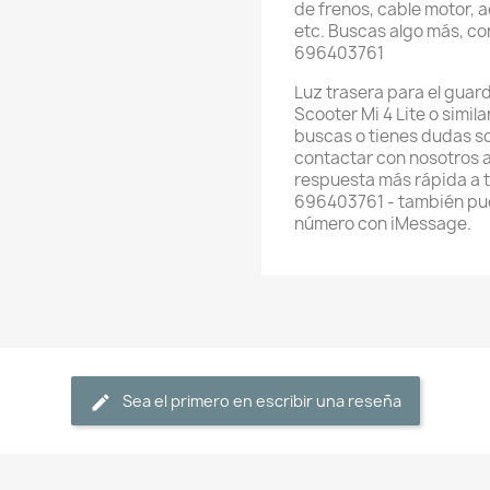
de frenos, cable motor, 
etc. Buscas algo más, c
696403761
Luz trasera para el guar
Scooter Mi 4 Lite o simil
buscas o tienes dudas s
contactar con nosotros 
respuesta más rápida a 
696403761 - también pue
número con iMessage.
Sea el primero en escribir una reseña