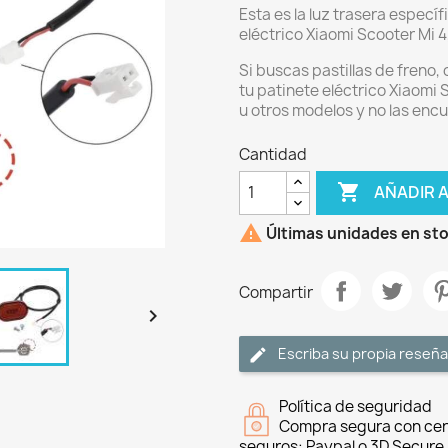
Esta es la luz trasera especí
eléctrico Xiaomi Scooter Mi 4,
Si buscas pastillas de freno,
tu patinete eléctrico Xiaomi S
u otros modelos y no las enc
Cantidad

AÑADIR 

Últimas unidades en st
Compartir

Escriba su propia reseña
Política de seguridad
Compra segura con cer
seguros: Paypal o 3D Secure.