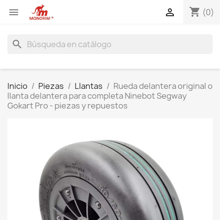
shopping_cart


(0)
search
Inicio
Piezas
Llantas
Rueda delantera original o
llanta delantera para completa Ninebot Segway
Gokart Pro - piezas y repuestos