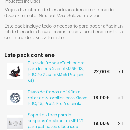
Impuestos incluidos
Mejora tu sistema de frenado añadiendo un freno de
disco a tu motor Ninebot Max. Solo adaptador.
Este pack incluye todo lo necesario para poder añadir un
kit de frenado a la suspensión trasera añadiendo un tapa
con freno de disco a tu motor.
Este pack contiene
Pinza de frenos xTech negra
para frenos Xiaomi M365, 1S,
22,00 €
x 1
PRO2 o Xiaomi M365 Pro (sin
kit)
Disco de frenos de 140mm
18,00 €
x 1
rotor de 5 tornillos para Xiaomi
PRO, 1S, Pro2, Pro 4 o similar
Soporte xTech para la
suspensión Monorim MR1 V1
18,00 €
x 1
para patinetes eléctricos