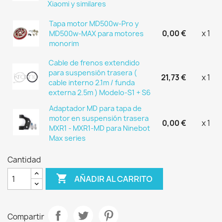
Xiaomi y similares
Tapa motor MD500w-Pro y
0,00 €
x 1
MD500w-MAX para motores
monorim
Cable de frenos extendido
para suspensión trasera (
21,73 €
x 1
cable interno 2.1m / funda
externa 2.5m ) Modelo-S1 + S6
Adaptador MD para tapa de
motor en suspensión trasera
0,00 €
x 1
MXR1 - MXR1-MD para Ninebot
Max series
Cantidad

AÑADIR AL CARRITO
Compartir