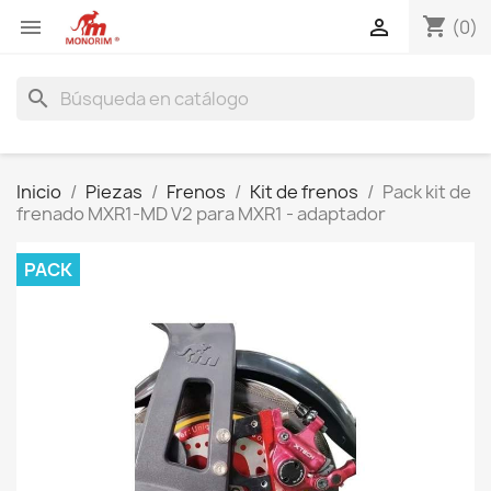
shopping_cart


(0)
search
Inicio
Piezas
Frenos
Kit de frenos
Pack kit de
frenado MXR1-MD V2 para MXR1 - adaptador
PACK