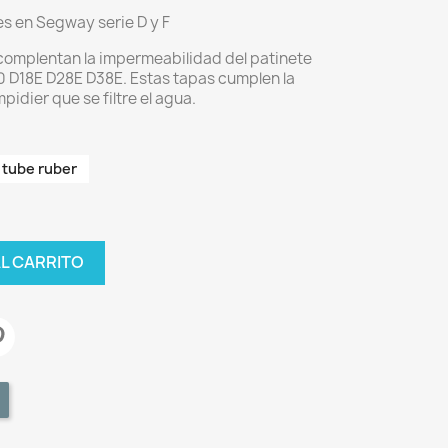
s en Segway serie D y F
complentan la impermeabilidad del patinete
0 D18E D28E D38E. Estas tapas cumplen la
mpidier que se filtre el agua.
 tube ruber
AL CARRITO