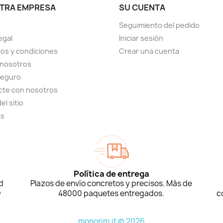
TRA EMPRESA
SU CUENTA
Seguimiento del pedido
egal
Iniciar sesión
os y condiciones
Crear una cuenta
 nosotros
seguro
cte con nosotros
el sitio
as
Política de entrega
d
Plazos de envío concretos y precisos. Más de
D
48000 paquetes entregados.
c
monorim.it © 2026