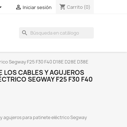
shopping_cart


Carrito
(0)
Iniciar sesión
search
ctrico Segway F25 F30 F40 D18E D28E D38E
E LOS CABLES Y AGUJEROS
ÉCTRICO SEGWAY F25 F30 F40
 y agujeros para patinete eléctrico Segway