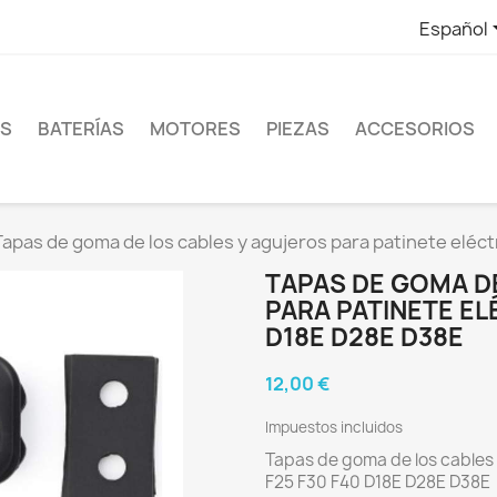
Español
ES
BATERÍAS
MOTORES
PIEZAS
ACCESORIOS
Tapas de goma de los cables y agujeros para patinete elé
TAPAS DE GOMA D
PARA PATINETE EL
D18E D28E D38E
12,00 €
Impuestos incluidos
Tapas de goma de los cables
F25 F30 F40 D18E D28E D38E