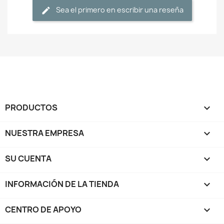
Sea el primero en escribir una reseña
PRODUCTOS

NUESTRA EMPRESA

SU CUENTA

INFORMACIÓN DE LA TIENDA
keyboard_arrow_down
CENTRO DE APOYO
