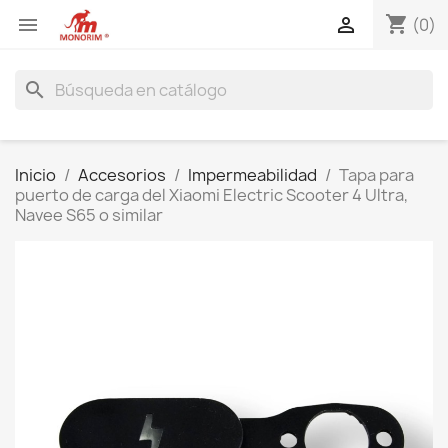
shopping_cart


(0)
search
Inicio
Accesorios
Impermeabilidad
Tapa para
puerto de carga del Xiaomi Electric Scooter 4 Ultra,
Navee S65 o similar