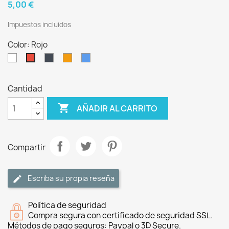
5,00 €
Impuestos incluidos
Color: Rojo
Blanco
Negro
Naranja
Azul
Rojo
Cantidad

AÑADIR AL CARRITO
Compartir
Escriba su propia reseña
Política de seguridad
Compra segura con certificado de seguridad SSL.
Métodos de pago seguros: Paypal o 3D Secure.