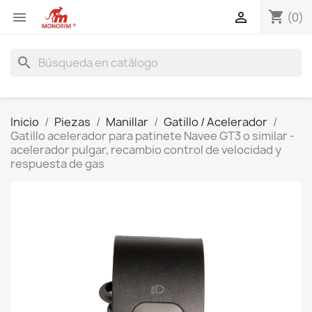
shopping_cart


(0)
search
Inicio
Piezas
Manillar
Gatillo / Acelerador
Gatillo acelerador para patinete Navee GT3 o similar -
acelerador pulgar, recambio control de velocidad y
respuesta de gas