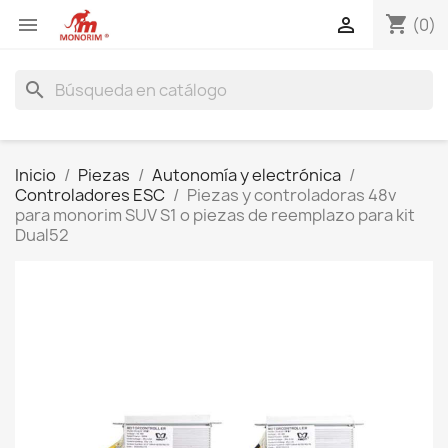
shopping_cart


(0)
search
Inicio
Piezas
Autonomía y electrónica
Controladores ESC
Piezas y controladoras 48v
para monorim SUV S1 o piezas de reemplazo para kit
Dual52