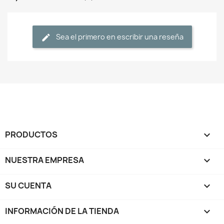
Sea el primero en escribir una reseña
PRODUCTOS

NUESTRA EMPRESA

SU CUENTA

INFORMACIÓN DE LA TIENDA
keyboard_arrow_down