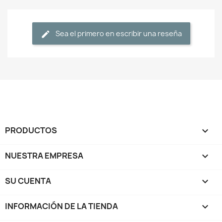
Sea el primero en escribir una reseña
PRODUCTOS

NUESTRA EMPRESA

SU CUENTA

INFORMACIÓN DE LA TIENDA
keyboard_arrow_down