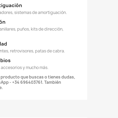
tiguación
dores, sistemas de amortiguación.
ión
anillares, puños, kits de dirección,
idad
ntes, retrovisores, patas de cabra.
mbios
 accesorios y mucho más.
l producto que buscas o tienes dudas,
App - +34 696403761. También
e.