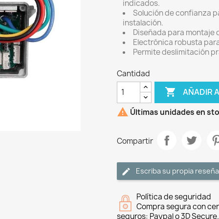
indicados.
Solución de confianza par
instalación.
Diseñada para montaje d
Electrónica robusta para
Permite deslimitación p
Cantidad

AÑADIR 

Últimas unidades en st
Compartir
Escriba su propia reseña
Política de seguridad
Compra segura con cer
seguros: Paypal o 3D Secure.