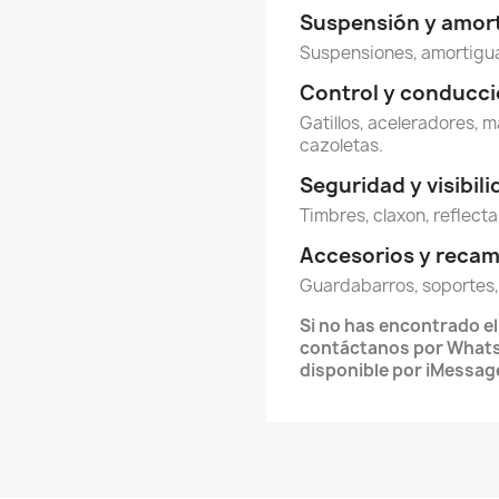
Suspensión y amor
Suspensiones, amortigua
Control y conducc
Gatillos, aceleradores, m
cazoletas.
Seguridad y visibil
Timbres, claxon, reflecta
Accesorios y reca
Guardabarros, soportes,
Si no has encontrado e
contáctanos por Whats
disponible por iMessag