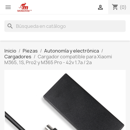
shopping_cart


(0)
search
Inicio
Piezas
Autonomía y electrónica
Cargadores
Cargador compatible para Xiaomi
M365, 1S, Pro2 y M365 Pro - 42v 1.7a / 2a