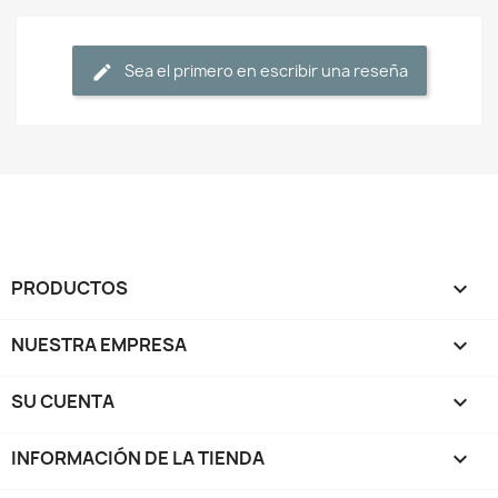
Sea el primero en escribir una reseña
PRODUCTOS

NUESTRA EMPRESA

SU CUENTA

INFORMACIÓN DE LA TIENDA
keyboard_arrow_down