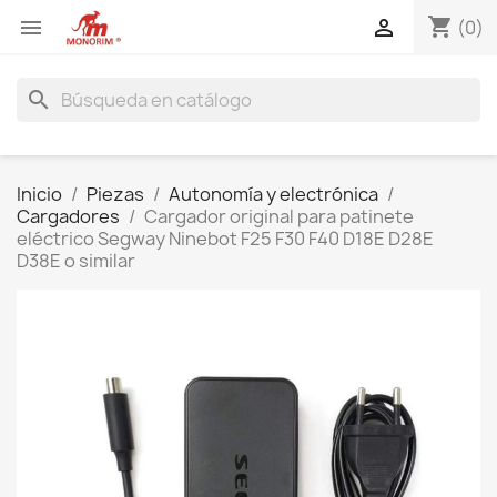
shopping_cart


(0)
search
Inicio
Piezas
Autonomía y electrónica
Cargadores
Cargador original para patinete
eléctrico Segway Ninebot F25 F30 F40 D18E D28E
D38E o similar