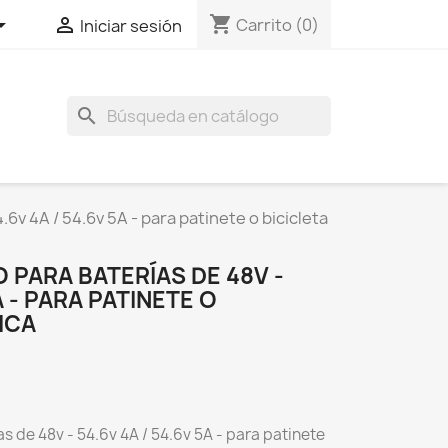
shopping_cart


Carrito
(0)
Iniciar sesión
search
6v 4A / 54.6v 5A - para patinete o bicicleta
PARA BATERÍAS DE 48V -
A - PARA PATINETE O
ICA
s de 48v - 54.6v 4A / 54.6v 5A - para patinete