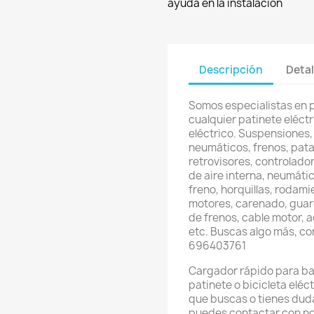
ayuda en la instalación
Descripción
Detal
Somos especialistas en 
cualquier patinete eléctri
eléctrico. Suspensiones,
neumáticos, frenos, pata
retrovisores, controlador
de aire interna, neumátic
freno, horquillas, rodami
motores, carenado, guard
de frenos, cable motor, 
etc. Buscas algo más, c
696403761
Cargador rápido para bat
patinete o bicicleta eléc
que buscas o tienes dud
puedes contactar con no