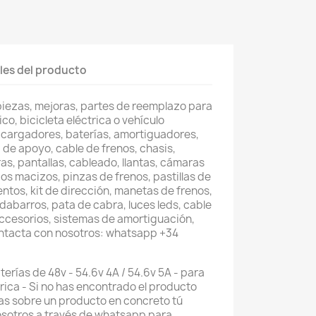
les del producto
piezas, mejoras, partes de reemplazo para
co, bicicleta eléctrica o vehículo
 cargadores, baterías, amortiguadores,
 de apoyo, cable de frenos, chasis,
as, pantallas, cableado, llantas, cámaras
os macizos, pinzas de frenos, pastillas de
entos, kit de dirección, manetas de frenos,
abarros, pata de cabra, luces leds, cable
accesorios, sistemas de amortiguación,
ontacta con nosotros: whatsapp +34
erías de 48v - 54.6v 4A / 54.6v 5A - para
trica - Si no has encontrado el producto
as sobre un producto en concreto tú
sotros a través de whatsapp para