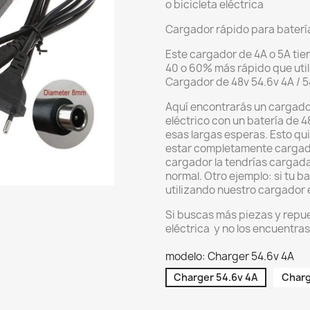
o bicicleta eléctrica
Cargador rápido para batería
Este cargador de 4A o 5A tie
40 o 60% más rápido que util
Cargador de 48v 54.6v 4A / 5
Aquí encontrarás un cargador
eléctrico con un batería de 4
esas largas esperas. Esto qui
estar completamente cargada
cargador la tendrías cargada
normal. Otro ejemplo: si tu b
utilizando nuestro cargador 
Si buscas más piezas y repues
eléctrica y no los encuentras
modelo: Charger 54.6v 4A
Charger 54.6v 4A
Charg