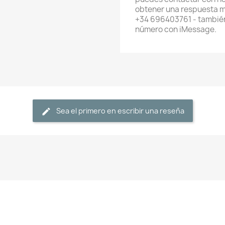
obtener una respuesta m
+34 696403761 - también
número con iMessage.
Sea el primero en escribir una reseña