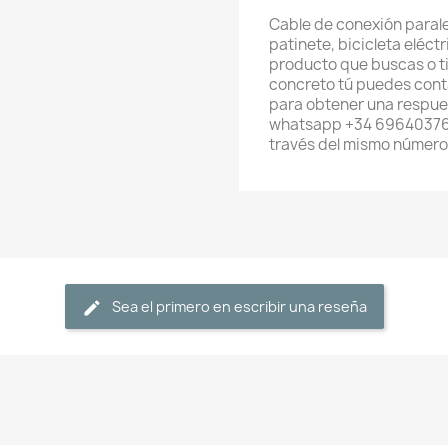
Cable de conexión parale
patinete, bicicleta eléctr
producto que buscas o t
concreto tú puedes cont
para obtener una respues
whatsapp +34 696403761
través del mismo númer
Sea el primero en escribir una reseña