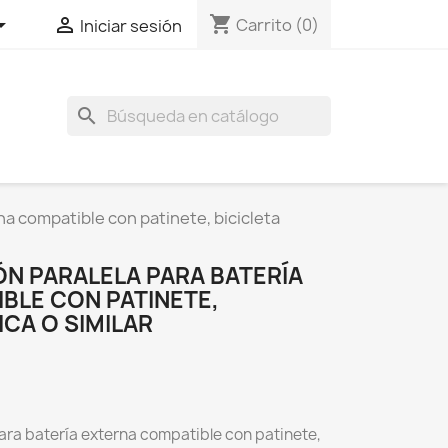
shopping_cart


Carrito
(0)
Iniciar sesión
search
na compatible con patinete, bicicleta
ÓN PARALELA PARA BATERÍA
BLE CON PATINETE,
ICA O SIMILAR
ara batería externa compatible con patinete,