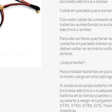
bicicleta eléctrica o similar
Cable en paralelo para sumar
Con este cable de conexión 
baterías aumentando la auton
eléctrica o similar.
Para ello se tiene que tener 
conecte en paralelo tienen qu
deben estar en el mismo volta
ambas.
¡¡Importante!!
Para instalar baterías en par
el modo carga en el la repro
Si estás buscando batería int
bicicleta eléctrica o cualquie
batería en la tienda puedes
ayudarte a elegir el cargador
XT30, XT60, XT90, EC5, Trax
nosotros.