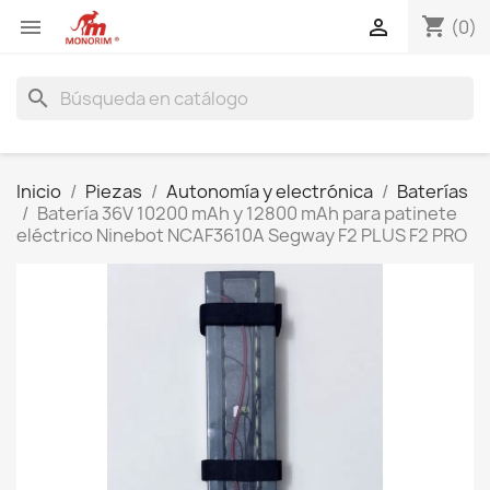
shopping_cart


(0)
search
Inicio
Piezas
Autonomía y electrónica
Baterías
Batería 36V 10200 mAh y 12800 mAh para patinete
eléctrico Ninebot NCAF3610A Segway F2 PLUS F2 PRO