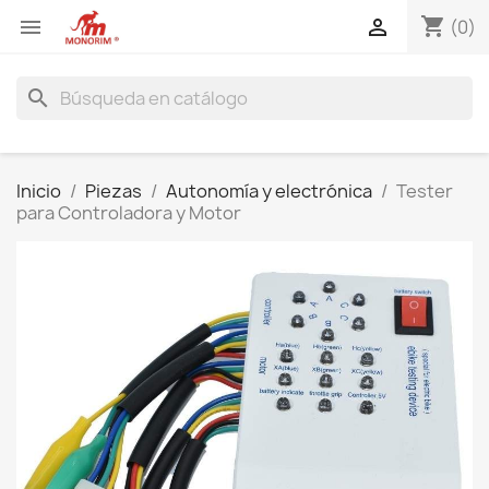
shopping_cart


(0)
search
Inicio
Piezas
Autonomía y electrónica
Tester
para Controladora y Motor