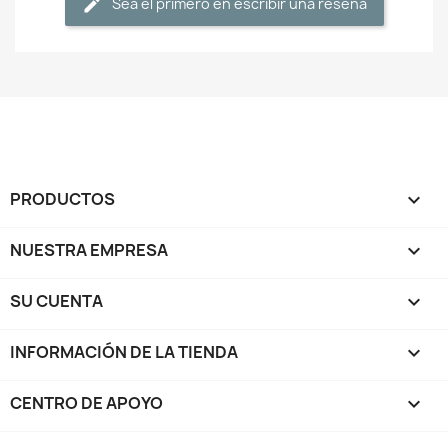
Sea el primero en escribir una reseña
PRODUCTOS

NUESTRA EMPRESA

SU CUENTA

INFORMACIÓN DE LA TIENDA
keyboard_arrow_down
CENTRO DE APOYO
