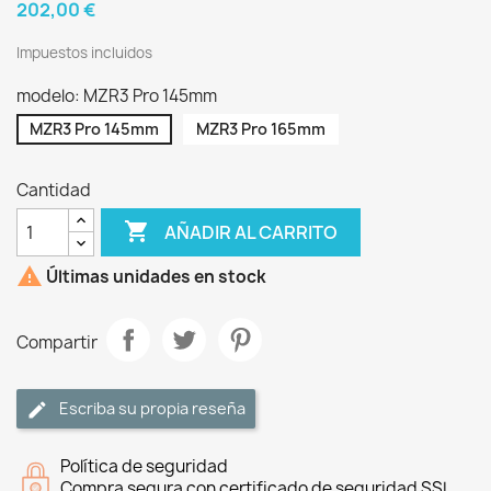
202,00 €
Impuestos incluidos
modelo: MZR3 Pro 145mm
MZR3 Pro 145mm
MZR3 Pro 165mm
Cantidad

AÑADIR AL CARRITO

Últimas unidades en stock
Compartir
Escriba su propia reseña
Política de seguridad
Compra segura con certificado de seguridad SSL.