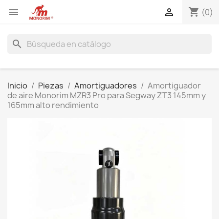
shopping_cart


(0)
search
Inicio
Piezas
Amortiguadores
Amortiguador
de aire Monorim MZR3 Pro para Segway ZT3 145mm y
165mm alto rendimiento