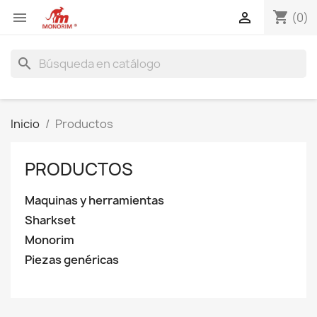
shopping_cart


(0)
search
Inicio
Productos
PRODUCTOS
Maquinas y herramientas
Sharkset
Monorim
Piezas genéricas