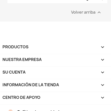
Volver arriba

PRODUCTOS

NUESTRA EMPRESA

SU CUENTA

INFORMACIÓN DE LA TIENDA
keyboard_arrow_down
CENTRO DE APOYO
