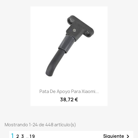
Pata De Apoyo Para Xiaomi...
38,72 €
Mostrando 1-24 de 448 artículo(s)
1

Siguiente
2
3
…
19