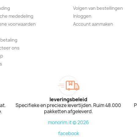
nding
Volgen van bestellingen
sche mededeling
Inloggen
ene voorwaarden
Account aanmaken
 betaling
cteer ons
ap
s
leveringsbeleid
at.
Specifieke en precieze levertijden. Ruim 48.000
P
.
pakketten afgeleverd.
monorim.it © 2026
facebook