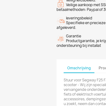
Veiligheidsbeleid.
Veilige aankoop met SSL
betaalmethoden: Paypal of 3
leveringsbeleid
Specifieke en precieze
afgeleverd.
Garantie
Productgarantie, je krij
ondersteuning bij installat
Omschrijving
Pro
Stuur voor Segway F25 F
scooter - Wij zijn specia
vervangende onderdelen v
fiets of elektrisch voer
accessoires, dempingssys
u zoekt, neem dan cont