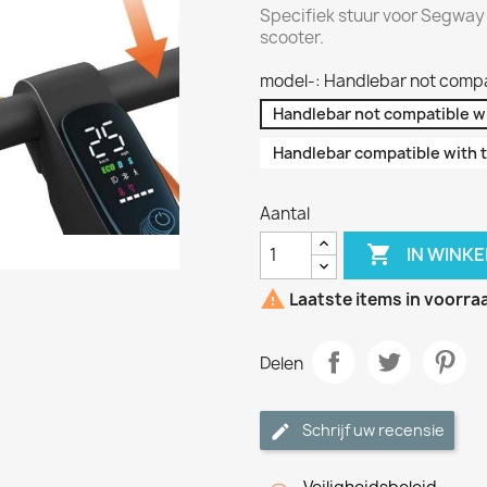
Specifiek stuur voor Segway
scooter.
model-: Handlebar not compat
Handlebar not compatible wi
Handlebar compatible with t
Aantal

IN WINK

Laatste items in voorra
Delen
Schrijf uw recensie