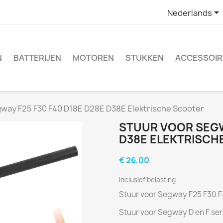

Nederlands
N
BATTERIJEN
MOTOREN
STUKKEN
ACCESSOIR
gway F25 F30 F40 D18E D28E D38E Elektrische Scooter
STUUR VOOR SEGWA
D38E ELEKTRISCH
€ 26,00
Inclusief belasting
Stuur voor Segway F25 F30 F
Stuur voor Segway D en F ser