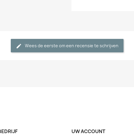
Wees de eerste om een recensie te schrijven
BEDRIJF
UW ACCOUNT