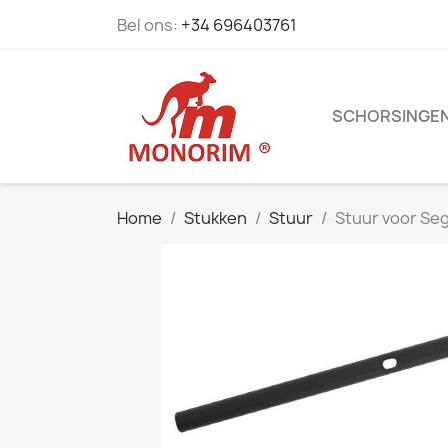
Bel ons:
+34 696403761
SCHORSINGE
Home
Stukken
Stuur
Stuur voor Se