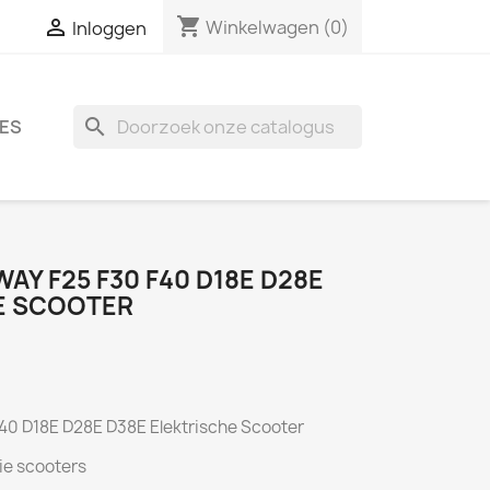
shopping_cart

Winkelwagen
(0)
Inloggen
search
ES
Y F25 F30 F40 D18E D28E
E SCOOTER
40 D18E D28E D38E Elektrische Scooter
ie scooters