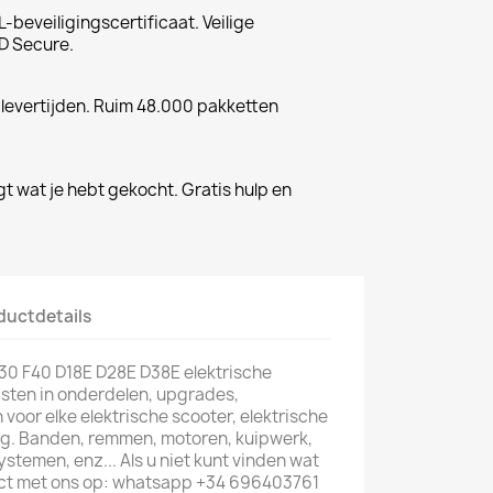
-beveiligingscertificaat. Veilige
D Secure.
 levertijden. Ruim 48.000 pakketten
gt wat je hebt gekocht. Gratis hulp en
ductdetails
30 F40 D18E D28E D38E elektrische
listen in onderdelen, upgrades,
oor elke elektrische scooter, elektrische
tuig. Banden, remmen, motoren, kuipwerk,
temen, enz... Als u niet kunt vinden wat
act met ons op: whatsapp +34 696403761