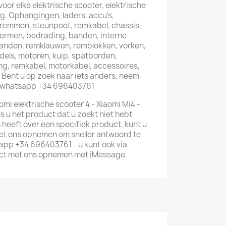
or elke elektrische scooter, elektrische
uig. Ophangingen, laders, accu's,
emmen, steunpoot, remkabel, chassis,
chermen, bedrading, banden, interne
anden, remklauwen, remblokken, vorken,
ndels, motoren, kuip, spatborden,
ng, remkabel, motorkabel, accessoires,
Bent u op zoek naar iets anders, neem
: whatsapp +34 696403761
omi elektrische scooter 4 - Xiaomi Mi4 -
s u het product dat u zoekt niet hebt
 heeft over een specifiek product, kunt u
t ons opnemen om sneller antwoord te
app +34 696403761 - u kunt ook via
ct met ons opnemen met iMessage.