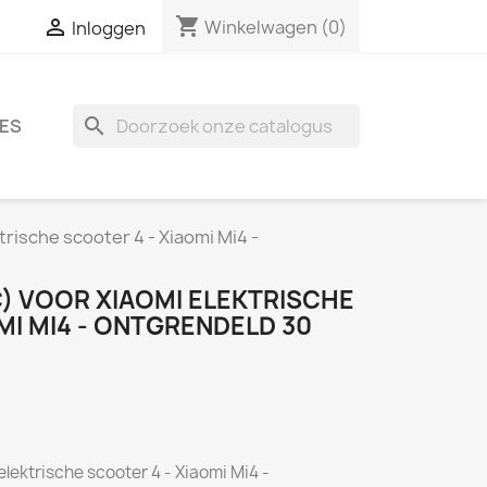
shopping_cart

Winkelwagen
(0)
Inloggen
search
ES
trische scooter 4 - Xiaomi Mi4 -
) VOOR XIAOMI ELEKTRISCHE
MI MI4 - ONTGRENDELD 30
elektrische scooter 4 - Xiaomi Mi4 -