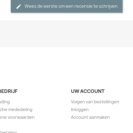
Wees de eerste om een recensie te schrijven
BEDRIJF
UW ACCOUNT
nding
Volgen van bestellingen
sche mededeling
Inloggen
ene voorwaarden
Account aanmaken
 betaling